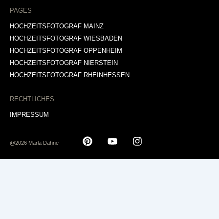
PAGES
HOCHZEITSFOTOGRAF MAINZ
HOCHZEITSFOTOGRAF WIESBADEN
HOCHZEITSFOTOGRAF OPPENHEIM
HOCHZEITSFOTOGRAF NIERSTEIN
HOCHZEITSFOTOGRAF RHEINHESSEN
RECHTLICHES
IMPRESSUM
@2026 Marla Dähne
P
Y
I
i
o
n
n
u
s
t
t
t
e
u
a
r
b
g